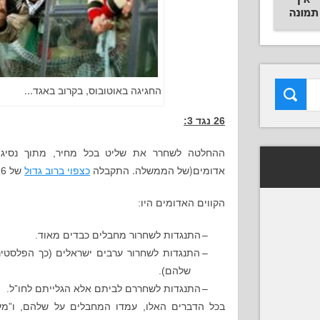
החגיגה באוטובוס, בקרוב באגד...
26 נגד 3:
ההחלטה לשחרר את שליט בכל מחיר, מתוך נסיגה
(
.
כצפוי ברוב גדול
אדומים
של הממשלה
התקבלה
של 26 נגד 3 (יעלון, לנדאו,וליברמן).
הקווים האדומים היו:
–
התנגדות לשחרור מחבלים כבדים מאוד.
–
התנגדות לשחרור ערבים ישראלים (כך הפלסטינ
שלהם).
–
התנגדות לשחררם לביתם אלא הגלייתם לחו”ל.
בכל הדברים האלו, עמדו המחבלים על שלהם, ו”מע