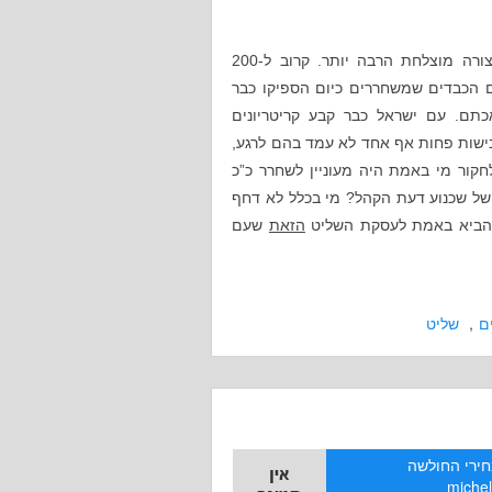
, בד”כ בצורה מוצלחת הרבה יותר. קרוב ל-200
ם הכבדים שמשחררים כיום הספיקו כבר
תם. עם ישראל כבר קבע קריטריונים
בישות פחות אף אחד לא עמד בהם לרגע,
קור מי באמת היה מעוניין לשחרר כ”כ
של שכנוע דעת הקהל? מי בכלל לא דחף
הזאת
 הביא באמת לעסקת השליט
שעם
ם
,
שליט
ירי החולשה
miche