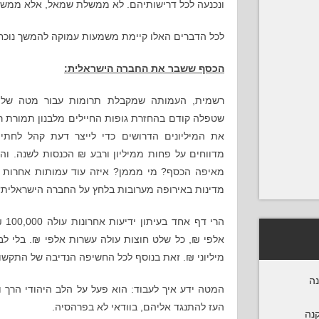
ונכנעה לכל דרישותיהם. לא ממשלת שמאל, אלא ממשלת 
לכל הדברים האלו קיימת משמעות עמוקה להמשך נוכחו
הכסף ששבר את החברה הישראלית:
רשמית, העמותה שמקבלת תרומות עבור מטה שליט
שטפלה קודם בהחזרת גופות החיילים מלבנון תמורת רב
את המיליונים הדרושים כדי לייצר דעת קהל לחתי
מדווחים על פחות ממיליון ורבע ₪ הכנסות לשנה. וה
מאיפה הכסף? מי מממן? איזה עוד עמותות אחרות דו
מדינות באירופה מערובות בלחץ על החברה הישראלית?
אלפי ₪, כל שלט חוצות עולה עשרות אלפי ₪. בלי לב
מיליוני ₪. זאת בנוסף לכל החשיפה הנדיבה של התקש
נה
המטה ידע איך לעבוד: הוא פעל על הלב היהודי הרך ו
העז להתנגד אליהם, בוודאי לא בפרהסיה.
קנה