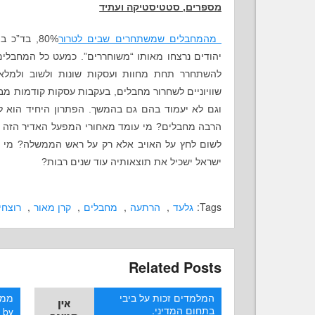
מספרים, סטטיסטיקה ועתיד
מהמחבלים שמשתחרים שבים לטרור
80%
יהודים נרצחו מאותו “משוחררים”. כמעט כל המחבלי
להשתחרר תחת מחוות ועסקות שונות ולשוב ולמלאכ
שוויוניים לשחרור מחבלים, בעקבות עסקות קודמות מ
וגם לא יעמוד בהם גם בהמשך. הפתרון היחיד הוא לח
הרבה מחבלים? מי עומד מאחורי המפעל האדיר הזה 
לשום לחץ על האויב אלא רק על ראש הממשלה? מי
ישראל ישכיל את תוצאותיה עוד שנים רבות?
Tags:
גלעד
,
הרתעה
,
מחבלים
,
קרן מאור
,
רוצחי
Related Posts
המלמדים זכות על ביבי
ממח
בתחום המדיני.
l
by