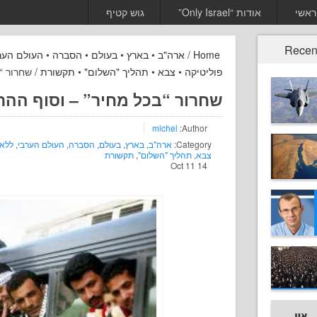
ראשי
אודות “Only Israel”
גוש קטיף
Recen
Home
/
ארה"ב
•
בארץ
•
בעולם
•
הסברה
•
העולם הער
פוליטיקה
•
צבא
•
תהליך "השלום"
•
תקשורת
/ שחרור “
שחרור “בכל מחיר” – וסוף ההר
michel
Author:
Category:
ארה"ב
,
בארץ
,
בעולם
,
הסברה
,
העולם הערבי
,
ללא 
צבא
,
תהליך "השלום"
,
תקשורת
14 Oct 11