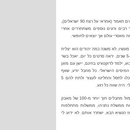
(אחראי על רצח 66 ישראלים), איברהים חאמד (אחראי על רצח 90 ישראלים),
 רצח 15 ישראלים), ועוד רבים ורעים נוספים משתחררים אחרי
 מעשיו, לא משנה כמה יהודים הוא יצליח
להרוג, הוא לא ימות בכלא הישראלי. הוא ישב שם 5-10 שנים, יראה סרטים כל יום, יאכל בשר
ע, ילמד לדוקטורט בחינם, יישן עם מזגן
10, ₪ לחודש למשלם המיסים הישראלי. כל מחבל יודע, שאף
אחד לא יחסל אותו. הרי, את רוצחי משפחת פוגל יכלו לחסל והחליטו לעצור ולתת להם 5
ממשלת ישראל הפכה את ההרתעה שעם ישראל יצר מול מחבלים תוך יותר מ-100 של מאבק
 את ממשלת נתניהו, ממשלות מתחלפות
ז הנשיא הבא, ישחרר אותם. לא ידוע לי