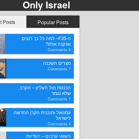
Only Israel
t Posts
Popular Posts
ה-F35– למה כל כך רוצים
שנקנה אותו?
Comments
9
מצרים השכנה
Comments
7
הכנסת מול העליון – הקרב
שלא נגמר
Comments
7
עמנואל ותוכנית הקרן החדשה
לישראל
Comments
4
נישואי ערבים – יהודיות: