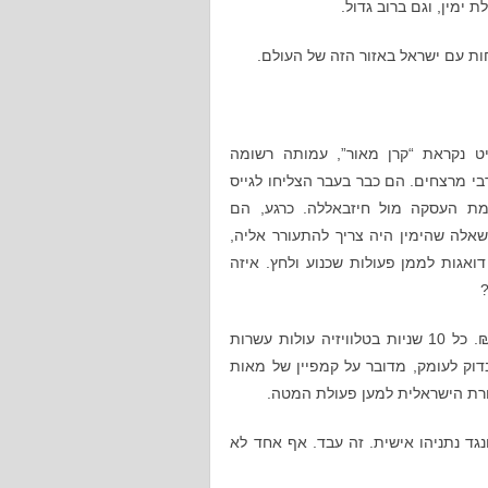
ימין, וגם ברוב גדול.
ת עם ישראל באזור הזה של העולם.
 נקראת “קרן מאור”, עמותה רשומה
י מרצחים. הם כבר בעבר הצליחו לגייס
מת העסקה מול חיזבאללה. כרגע, הם
שאלה שהימין היה צריך להתעורר אליה,
אגות לממן פעולות שכנוע ולחץ. איזה
הרי דף אחד בעיתון ידיעות אחרונות עולה 100,000 ₪. כל 10 שניות בטלוויזיה עולות עשרות
דוק לעומק, מדובר על קמפיין של מאות
ורת הישראלית למען פעולת המטה.
נגד נתניהו אישית. זה עבד. אף אחד לא