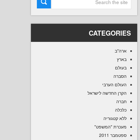
CATEGOR
ב
ם
ה
ם הערבי
 החדשה לישראל
ה
קטגוריה
רת "המשפט
 2011