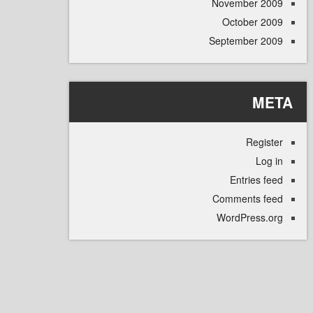
November 
October 
September 
M
Regi
L
Entries
Comments 
WordPress