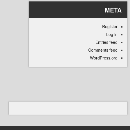
M
Regi
L
Entries
Comments 
WordPress