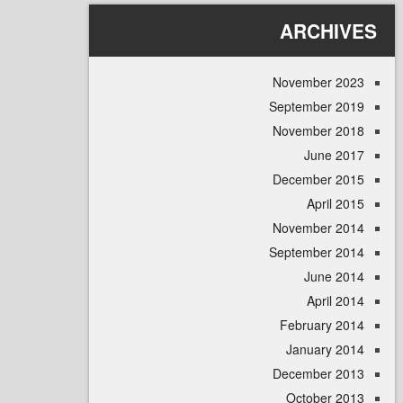
ARCHI
November 
September 
November 
June 
December 
April
November 
September 
June 
April
February 
January 
December 
October 