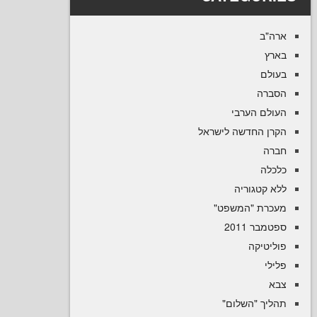
ב
ם
ה
ם הערבי
 החדשה לישראל
ה
קטגוריה
רת "המשפט
 2011
טיקה
יך "השלום