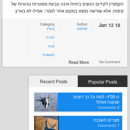
 לקידום הנשים בחזית אינה נובעת ממטרות טהורות של
 אלא שורשה נמצא במקום אחר לגמרי, אפילו לא בארץ
Category
Author
בארץ
michel
,
חברה
,
צבא
,
תקשורת
Read More
No Co
Recent Posts
Popular P
ה-F35– למה כל כך רוצים
ה אותו
ם השכנה