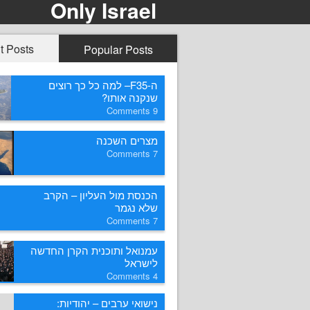
Only Israel
t Posts
Popular Posts
ה-F35– למה כל כך רוצים
שנקנה אותו?
Comments
9
מצרים השכנה
Comments
7
הכנסת מול העליון – הקרב
שלא נגמר
Comments
7
עמנואל ותוכנית הקרן החדשה
לישראל
Comments
4
נישואי ערבים – יהודיות: