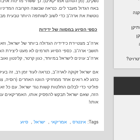
נשקים, (מן הסתם אמריקאים). כך ששתי מדינות אויבות
באח הגדול מעבר לים. כנראה שבשנה הקרובה המדיני
נקנה
נוטשת את ארה”ב כדי לשוב לשותפה היותר טבעית מבחי
תיקן
כספי הסיוע במסווה של ידידות
ן
ארה”ב מצטיירת כידידיה הגדולה ביותר של ישראל, וזאת
תושבי ארה”ב. כספי הסיוע תורמים לא מעט ליצירת האו
ארה”ב עוינים לישראל במיוחד, כגון קרטר, קלינטון ואוב
טרויט?
אם ישראל זקוקה לארה”ב, כנראה לעוד זמן רב, זה בעיק
כרגע לא רואים אחד ממחזיקי הווטו האחרים (רוסיה, צר
פוליטי כדי לבלום החלטות קשות נגד ישראל. עם כל זא
הזה, שאם ישראל תבקש להפסיק אותו, האמריקאים עצמ
אותו!
Tags:
אינטרס
,
אמריקאי
,
ישראל
,
סיוע