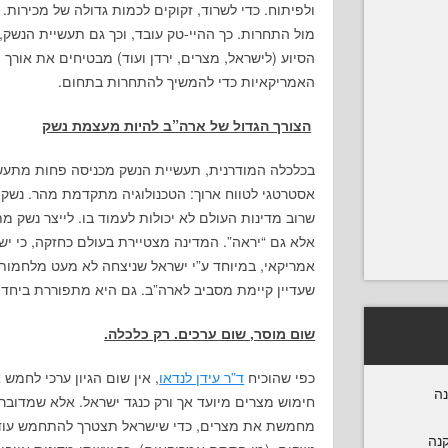
ולפיתוח. כדי לשרוד, זקוקים לכמות גדולה של מכירות.
מול התחרות. כך ההיי-טק עובד, וכך גם תעשיית הנשק,
הסיוע (לישראל, מצרים, ירדן ועוד) מבטיחים את אור
האמריקאיות כדי להמשיך להתחרות בתחום.
הצורך הגדול של ארה”ב להיות מעצמת נשק
בכלכלה המודרנית, תעשיית הנשק מכניסה פחות מתעשי
אסטרטגי לטווח ארוך: הטכנולוגיה מתקדמת מהר. נשקי
שרוב מדינות העולם לא יכולות לעמוד בו. לייצר נשק מ
אלא גם “יראה”. המדינה מצטיירת בעולם כחזקה, כי יש
אמריקאי, במיוחד ע”י ישראל שניצחה לא מעט מלחמות 
שעדיין קיימת מסביב לארה”ב. גם היא מתפוררת ביחד 
שום מוסר, שום ערכים. רק כלכלה.
כפי שהוכיח
ד”ר עידן לנדאו
, אין שום הגיון ערכי לחמש
נה
חימוש מצרים מיועד אך ורק כנגד ישראל. אלא שמדובר 
מחמשת את מצרים, כדי שישראל תצטרך להתחמש עוד י
קנה