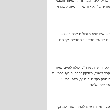
“בריל” ליצור נעלי צה”ל, מאחר והצבא
פייגלין אף הזמין דין מעמיק בנזקי
אי אינו יוצא מגבולות ארה”ב אלא
מושקע ישירות בתעשייה המקומית שלהם. הם גם מהווים רק 3% מתקציב המדינה. אך הם
לטווח ארוך. ארה”ב יכולה לאיים מאוד
קרב למשל, תזדקק לחלקי חילוף בכמויות
ף ספק בקלות. אם כך, כספי הסיוע
גדולים שלהם.
שכל הזמן נדרשים להתחדשות, למחקר