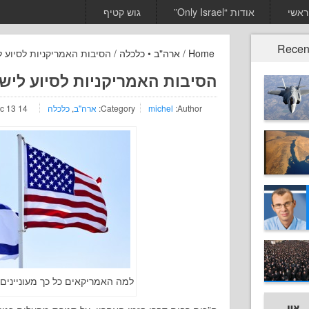
ראשי
אודות “Only Israel”
גוש קטיף
Recen
Home
/
ארה"ב
•
כלכלה
/ הסיבות האמריקניות לסיוע 
הסיבות האמריקניות לסיוע ליש
Author:
michel
Category:
ארה"ב
,
כלכלה
14 Dec 13
למה האמריקאים כל כך מעוניינים “