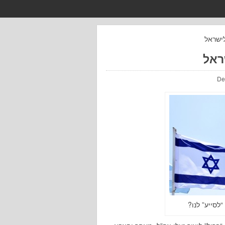
לישראל
ראל
לסייע” לנו?