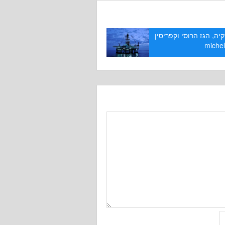
יה, הגז הרוסי וקפריסין
miche