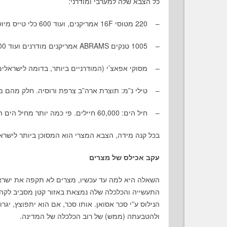
כל הצבא שלה למערבי ומודרני:
– 220 מטוסי 16F אמריקנים, ועוד 600 כלי טייס מיושנים יותר.
– 1005 טנקים ABRAMS אמריקנים מודרנים ועוד 2000 טנקים ישנים יותר (פי 4-5 מישראל).
– מסוקי אפאצ’י (המודרניים ביותר, בדומה לישראלים
– טילי נ”מ: תוצרת ארה”ב צרפת ורוסיה. חלק מהם מ
– חיל הים: 60,000 חיילים. פי כמה יותר מחיל הים הישראלי.
בכל קנה מידה, הצבא המצרי הוא המסוכן ביותר לישרא
עקב אכילס של מצרים
השאלה היא למה עד עכשיו, מצרים לא תקפה את ישראל
התעשייה והכלכלה שלה נמצאת באזור קטן מסביב לקהיר
הנילוס ע”י סכר אסואן. אותו סכר, אם הוא יתפוצץ, יג
ולהטבעתה (ממש) של רוב הכלכלה של המדינה.