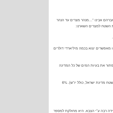
אברהם אבינו “…מנהר מצרים עד הנהר
את השטח למצרים השארנו:
ו מאפשרים יצוא בכמה מיליארדי דולרים
ור את בעיות המים של כל המדינה
– שטח המשתרע על 60 אלף קמ”ר (פי שניים יותר משטח מדינת ישראל, כולל יו”ש). 6%
ידה רבה ע”י הצבא. היא מחולקת למספר