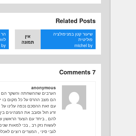
Related Posts
שיעור קטן במניפולציה
הר צ
פוליטית
לוות
l
by
michel
by
7 Comments
anonymous
הערבים שההשחתה והשקר הם נ
הם מצב ההרס על כל מקום בו יו
עם זאת ההסכם נכפה עלינו על יד
זרע חול וסובב את המנהיגים בין
להם , ביחד עם הצעד הראשון ש
לעשות נזק רב , בכי למאות שנים
לגבי סיני , המצרים רוצים לאכל