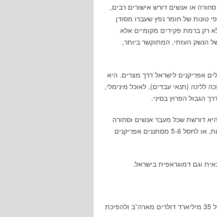
סחורה או אנשים דורש אישורים רבים,
י טונות של חומר נפץ שעברו מסודן
 לא רק ברמת פקידים מקומיים אלא
 הנשק העזתי, המתוקשר ביותר,
ים אפריקנים לישראל דרך מצרים. היא
 ללינה (תנאי עבדים), לאוכל מינימלי,
רך הגבול הפרוץ בסיני.
היא דורשת שכל מעבר אנשים וסחורה
ייעשה באישורה, לשם כך היא לא מהססת לפוצץ מנהרות, או לחסל 5-6 מסתננים אפריקנים
אית וגם דמוגראפית בישראל.
בזכות ההסכם שלה עם ישראל, מצרים זכתה למתנה של 35 מיליארד דולרים מארה”ב ולהפיכת