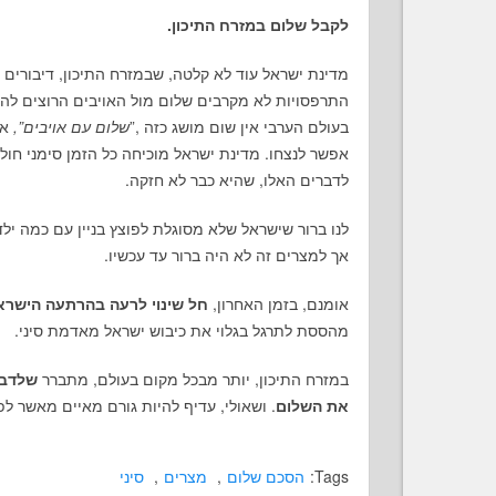
לקבל שלום במזרח התיכון.
מדינת ישראל עוד לא קלטה, שבמזרח התיכון, דיבורים ע
התרפסויות לא מקרבים שלום מול האויבים הרוצים לה
בעולם הערבי אין שום מושג כזה ,”
שלום עם אויבים”,
אב
אפשר לנצחו. מדינת ישראל מוכיחה כל הזמן סימני חול
לדברים האלו, שהיא כבר לא חזקה.
לנו ברור שישראל שלא מסוגלת לפוצץ בניין עם כמה יל
אך למצרים זה לא היה ברור עד עכשיו.
אומנם, בזמן האחרון,
חל שינוי לרעה בהרתעה הישרא
מהססת לתרגל בגלוי את כיבוש ישראל מאדמת סיני.
במזרח התיכון, יותר מבכל מקום בעולם, מתברר
שלדבר
את השלום
. ושאולי, עדיף להיות גורם מאיים מאשר לפ
Tags:
הסכם שלום
,
מצרים
,
סיני