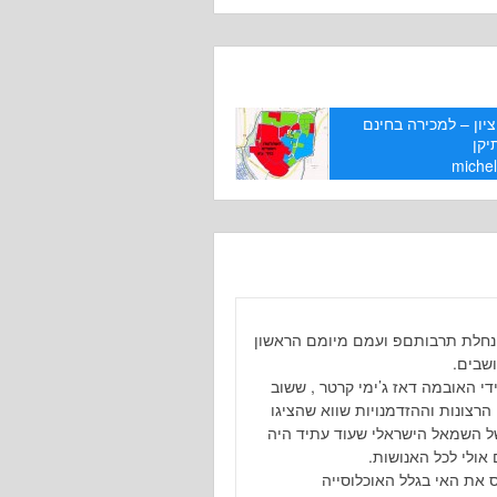
יון – למכירה בחינם
יקן
miche
חלת תרבותםפ ועמם מיומם הראשון
שבים.
י האובמה דאז ג’ימי קרטר , ששוב
 הרצונות וההזדמנויות שווא שהציגו
ל השמאל הישראלי שעוד עתיד היה
 אולי לכל האנושות.
ס את האי בגלל האוכלוסייה