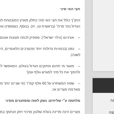
חצי האי סיני
התנ”ך כולל את חצי האי סיני כחלק מארץ המובטחת ל
הגדול נהר פרת” (בראשית טו, יח). בנוסף, כשמסרנו 
– אורניום (גילוי ישראלי), מספיק לכמה פצצות אטום.
– נפט (בכמויות גדולות יותר מהצרכים הלאומיים, הי
לשנה).
– מאגר מי תהום מתוקים הגדול בעולם, המאפשר לפת
ולהפוך את כל סיני למגרש גולף ענק!
מאדמת מצרים אז.
נה
מלחמה ע”י שליחים: נשק לעזה ומסתננים מסיני
מצרים הינה מדינה בעלת שלטון מרכזי חזק הנתמך במ
קנה