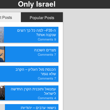
Only Israel
t Posts
Popular Posts
ה-F35– למה כל כך רוצים
שנקנה אותו?
Comments
9
מצרים השכנה
Comments
7
הכנסת מול העליון – הקרב
שלא נגמר
Comments
7
עמנואל ותוכנית הקרן החדשה
לישראל
Comments
4
נישואי ערבים – יהודיות: