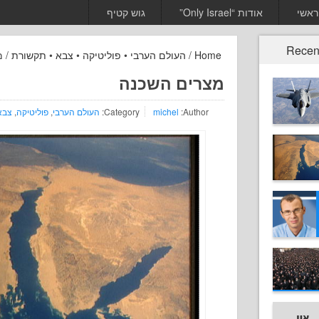
ראשי
אודות “Only Israel”
גוש קטיף
Recen
Home
/
העולם הערבי
•
פוליטיקה
•
צבא
•
תקשורת
/ מ
מצרים השכנה
Author:
michel
Category:
העולם הערבי
,
פוליטיקה
,
צבא