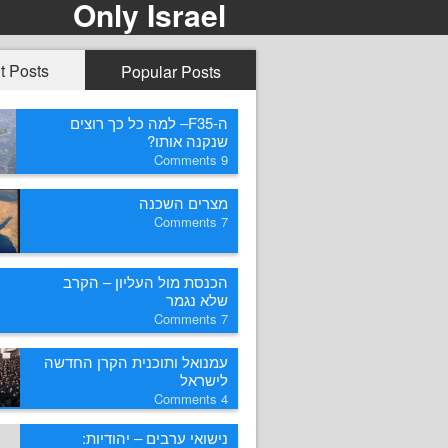
Only Israel
t Posts
Popular Posts
ה-F35– למה כל כך רוצים
שנקנה אותו?
Comments
9
מצרים השכנה
Comments
7
הכנסת מול העליון – הקרב
שלא נגמר
Comments
7
עמנואל ותוכנית הקרן החדשה
לישראל
Comments
4
נישואי ערבים – יהודיות: