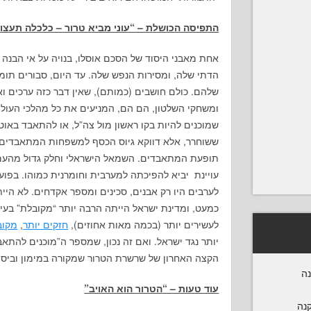
התפיסה הכושלת – “עוני מביא טרור – כלכלה תעצור
אחת מאבני היסוד של הסכם אוסלו, בנויה על אי הבנה
הדתי שלה, ומסירות הנפש שלה. עד היום, סבורים תומכ
שלהם. כולם חושבים (כמותם), שאין דבר כזה ערכים ו
ומשחקי השלטון, הם הם, המניעים את כל מהלכי העול
שמוכנים להיות בקו ראשון מול צה”ל, או להתאבד באוטו
ששוחרר, אלא דווקא גיוס הכסף למשפחות המתאבדים 
תופעת המתאבדים. השמאל הישראלי וחלק גדול מהעם ע
עויינת יביא להפיכתה למערבית וחומרנית כמוהו. בפועל,
לערבים היו רק אבנים, סכינים ומספר אקדחים. לא הי
כמעט, ומדינת ישראל הייתה הרבה יותר “מקובלת” בעי
לעשירים יותר (בכמה מאות אחוזים),
חזקים יותר
,
מקוב
יותר נגד ישראל. ואם זה נכון, שמספר ה”מוכנים להתא
הקצה האחרון של שרשרת הטרור שמקורה במימון וביסוס
נה
עוד טעות – “הטרור הוא האויב”
קנה