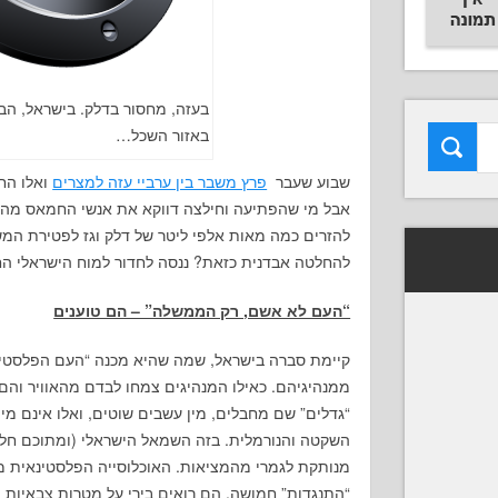
בעזה, מחסור בדלק. בישראל, הב
באזור השכל…
שבוע שעבר
פרץ משבר בין ערביי עזה למצרים
ואלו החל
אבל מי שהפתיעה וחילצה דווקא את אנשי החמאס מהב
להזרים כמה מאות אלפי ליטר של דלק וגז לפטירת המ
להחלטה אבדנית כזאת? ננסה לחדור למוח הישראלי ה
“העם לא אשם, רק הממשלה” – הם טוענים
קיימת סברה בישראל, שמה שהיא מכנה “העם הפלסטינאי
ממנהיגיהם. כאילו המנהיגים צמחו לבדם מהאוויר והם 
“גדלים” שם מחבלים, מין עשבים שוטים, ואלו אינם מי
השקטה והנורמלית. בזה השמאל הישראלי (ומתוכם חלקי
מנותקת לגמרי מהמציאות. האוכלוסייה הפלסטינאית 
“התנגדות” חמושה. הם רואים בירי על מטרות צבאיות וא