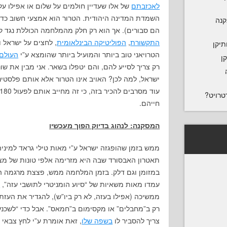
לאכזבתם
של אלו שעדיין חולמים על שלום או אפילו ע
השמדת המדינה היהודית. הטרור הוא אמצעי חשוב כדי
נקנה
הם סבורים). אך הוא רק חלק מהמלחמה הכוללת נגד קי
התקשורת
,
הפוליטיקה הבינלאומית
, לחצים על ישראל ו
תיקן
הטרויאני טוב ביותר והמועיל ביותר שהומצא ע”י
העולם 
ן
רק צריך לסייע להם, והם יטפלו בשאר. אני מבין את ש
ישראל, למה לכן? האויב אינו הטרור אלא אותם פלסטינ
טרויט?
חייהם.
המסקנה: לנהוג בדיוק הפוך מעכשיו
ממש בזמן שהופגזה ישראל ע”י מאות טילי גראד למי
תאטרון האבסורד שבה היא מזרימה אלפי טונות של מצר
במזומן וגם דלק. בזמן המלחמה ממש, פצצת מרגמה ה
עמדו מאות משאיות של “סיוע הומניטרי לתושבי עזה”,
כ
ממשיכה (אפילו בעזה, לא רק ביו”ש), להגדיר את העז
רק ב”מחבלים” או מקסימום ב”חמאס”. אבל כדי “לשכנע
צריך להסביר לו
בשפה שלו
, זאת אומרת ע”י לחץ צבאי 