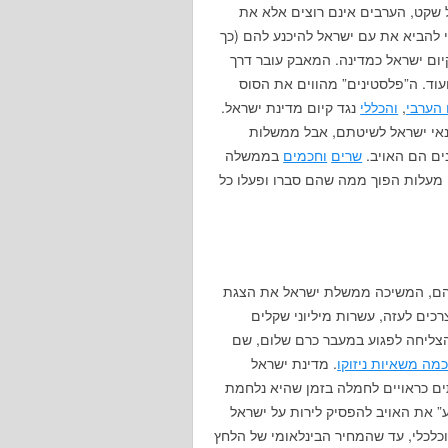
ל שקט, הערבים אינם רוצים אלא את
 להביא את עם ישראל להיכנע להם (כך
ום ישראל כמדינה. המאבק עובר דרך
עוד. ה”פלסטינים” מהווים את הסוס
הערבי
,
והכללי
נגד קיום מדינת ישראל.
ונאי ישראל לשיטתם, אבל ממשלות
ים הם האויב.
שרים
וחכמים
בממשלה
עוד מסרבים להכיר בזה, כי זה מחייב אותם לפעול 180 מעלות הפוך ממה שהם סברו ופעלו כל
ניהם, המשיכה ממשלת ישראל את הצגת
כים לעזה, עשרות מיליוני שקלים
צליחה לפגוע במעבר כרם שלום, שם
מה משאיות ניזוקו
. מדינת ישראל
תים כראויים לחמלה בזמן שהיא נלחמת
” את האויב להפסיק לירות על ישראל
וכלכלי, עד שהמחיר הבינלאומי של הלחץ