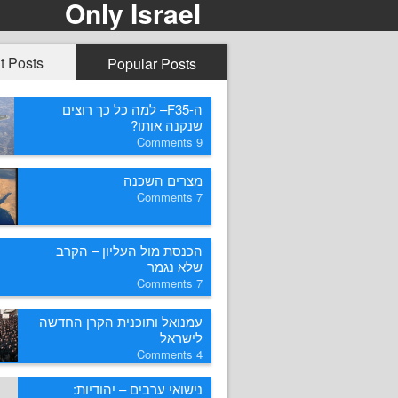
Only Israel
t Posts
Popular Posts
ה-F35– למה כל כך רוצים
שנקנה אותו?
Comments
9
מצרים השכנה
Comments
7
הכנסת מול העליון – הקרב
שלא נגמר
Comments
7
עמנואל ותוכנית הקרן החדשה
לישראל
Comments
4
נישואי ערבים – יהודיות: