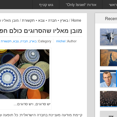
ראשי
אודות “Only Israel”
גוש קטיף
Recen
Home
/
בארץ
•
חברה
•
צבא
•
תקשורת
/ מובן מאליו 
מובן מאליו שהסרוגים כולם חפי
Author:
michel
Category:
בארץ
,
חברה
,
צבא
,
תקשורת
יש סרוגים, ויש סרוגים…
קיימת מודעה מעניינת בחברה הישראלית: כל תופעה 