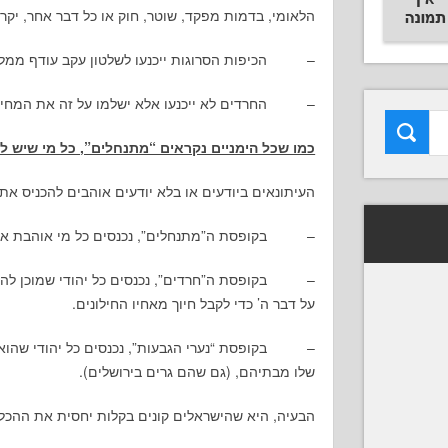
הלאומי, בדמות מפקד, שוטר, חוק או כל דבר אחר, יקר
– הכיפות הסרוגות ייכנעו לשלטון עקב עודף ממלכת
– החרדים לא ייכנעו אלא ישלמו על זה את המחיר
כמו שכל הימניים נקראים “מתנחלים”, כל מי שיש ל
העיתונאים ביודעים או בלא יודעים אוהבים להכניס את
– בקופסת ה”מתנחלים”, נכנסים כל מי אוהבת ארץ י
– בקופסת ה”חרדים”, נכנסים כל יהודי שמוכן להיא
על דבר ה’ כדי לקבל חיוך מאחיו החילונים.
– בקופסת “נערי הגבעות”, נכנסים כל יהודי שהוא מו
שלו מבתיהם, (גם שהם גרים בירושלים).
הבעיה, היא שהישראלים קונים בקלות יחסית את ההכללו