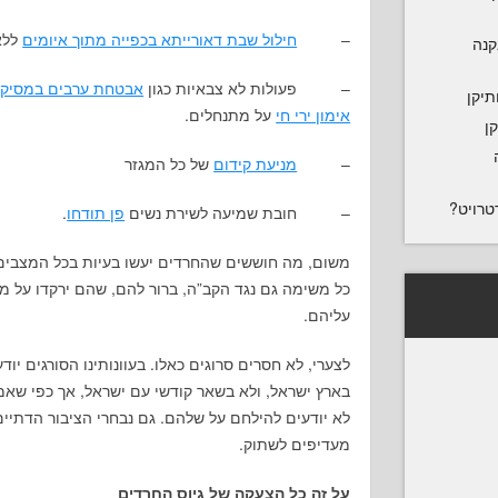
–
חילול שבת דאורייתא בכפייה מתוך איומים
ללא
נקנה
– פעולות לא צבאיות כגון
אבטחת ערבים במסיק 
תיקן
אימון ירי חי
על מתנחלים.
ן
–
מניעת קידום
של כל המגזר
טרויט?
– חובת שמיעה לשירת נשים
פן תודחו
.
משום, מה חוששים שהחרדים יעשו בעיות בכל המצבים ה
כל משימה גם נגד הקב”ה, ברור להם, שהם ירקדו על 
עליהם.
לצערי, לא חסרים סרוגים כאלו. בעוונותינו הסורגים יו
בארץ ישראל, ולא בשאר קודשי עם ישראל, אך כפי שא
לא יודעים להילחם על שלהם. גם נבחרי הציבור הדתיים
מעדיפים לשתוק.
על זה כל הצעקה של גיוס החרדים