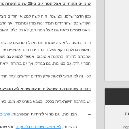
שינויים מהותיים אצל הסרוגים ב-25 שנים האחרונות
נכון הדבר שלפני 25 שנה, היה קשה למצוא י
הקודש כפי שהחרדים תמיד עשו מאז ומתמיד. אך הדבר
יראת שמיים כזאת גם אצל הסרוגים, לא רק כלפי האומ
כיום, כמעט כל אישה שמתחתנת אצל הסרוגים לובשת כי
תאוצה גדולה דווקא אצלם, בחורים רבים מוסיפים עוד 
אהבתם לתורה, בתחנת אוטובוס, אפשר למצוא גם נשות
הסרוג גדל, גם בציונות, גם בגודל, אך גם בתורה ויראת
לכן, זה לא הגיוני לראות שרק חרדים דורשים “נחל חרדי”
דברים שהחברה הישראלית יודעת שהיא לא תכניע 
יש בחרבה הישראלית בכלל, ובצבא בפרט לא מעט בעי
נה
– הצניעות, גם מחוץ ליחידות המעורבות.
ערבוב
– הכשרות,
לא ממש נשמרת בכל מקום
, ומי שמד
קנה