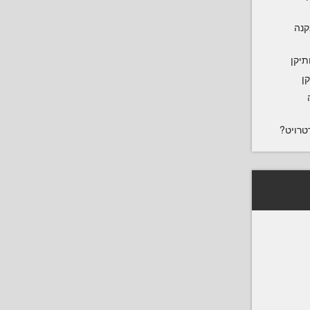
נקנה
תיקן
ן
טרויט?