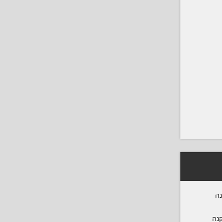
נה
קנה