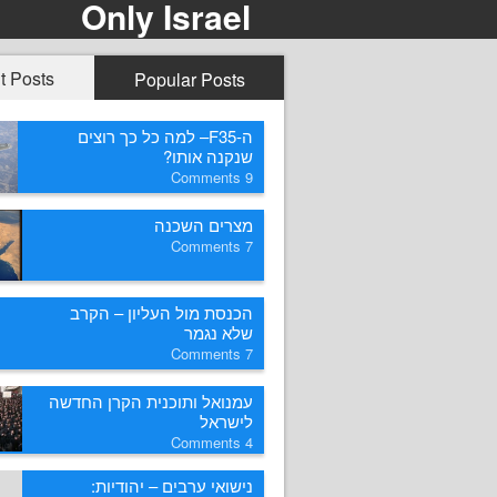
Only Israel
t Posts
Popular Posts
ה-F35– למה כל כך רוצים
שנקנה אותו?
Comments
9
מצרים השכנה
Comments
7
הכנסת מול העליון – הקרב
שלא נגמר
Comments
7
עמנואל ותוכנית הקרן החדשה
לישראל
Comments
4
נישואי ערבים – יהודיות: