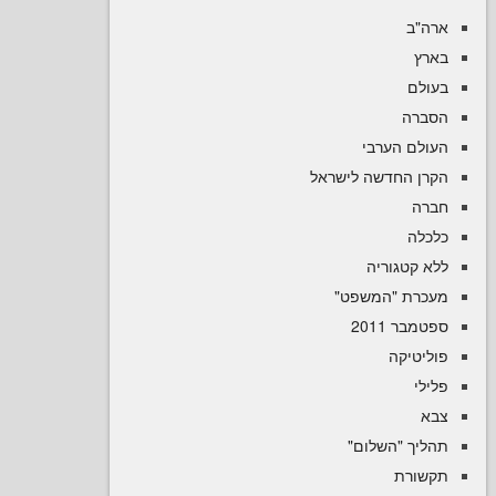
ב
ם
ה
ם הערבי
 החדשה לישראל
ה
קטגוריה
רת "המשפט
 2011
טיקה
יך "השלום
רת