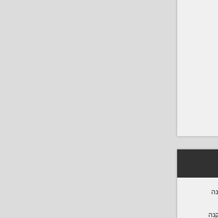
נה
קנה