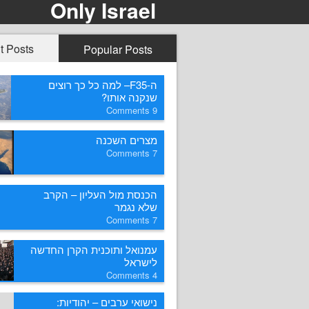
Only Israel
t Posts
Popular Posts
ה-F35– למה כל כך רוצים
שנקנה אותו?
Comments
9
מצרים השכנה
Comments
7
הכנסת מול העליון – הקרב
שלא נגמר
Comments
7
עמנואל ותוכנית הקרן החדשה
לישראל
Comments
4
נישואי ערבים – יהודיות: