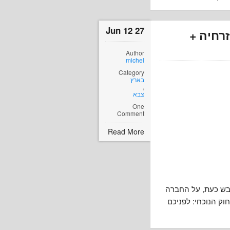
27 Jun 12
זרחיה +
Author
michel
Category
בארץ
,
צבא
One
Comment
Read More
גבש כעת, על החברה
וק הנוכחי: לפניכם