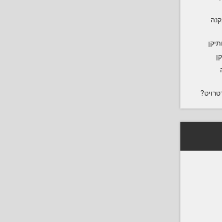
נקנה
תיקן
ן
טרויט?