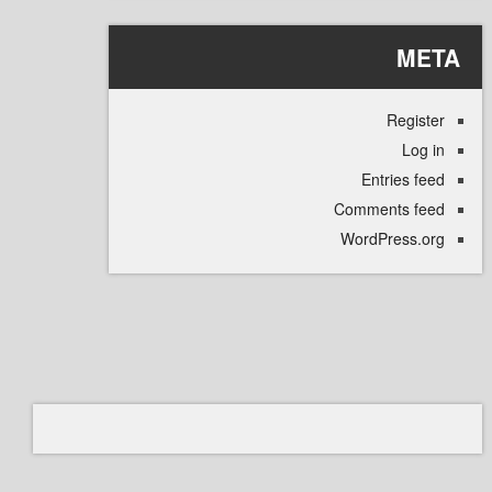
M
Regi
L
Entries
Comments 
WordPress