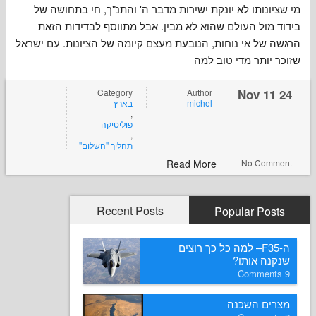
נותו לא יונקת ישירות מדבר ה' והתנ"ך, חי בתחושה של
ול העולם שהוא לא מבין. אבל מתווסף לבדידות הזאת
ל אי נוחות, הנובעת מעצם קיומה של הציונות. עם ישראל
ותר מדי טוב למה
Category
Author
בארץ
michel
,
פוליטיקה
,
תהליך "השלום"
Read More
No Co
Recent Posts
Popular P
ה-F35– למה כל כך רוצים
ה אותו
ם השכנה