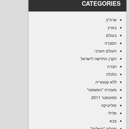
CATEGOR
ב
ם
ה
ם הערבי
 החדשה לישראל
ה
קטגוריה
רת "המשפט
 2011
טיקה
יך "השלום