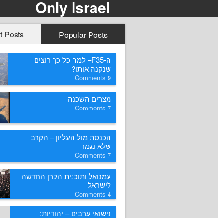
Only Israel
t Posts
Popular Posts
ה-F35– למה כל כך רוצים
שנקנה אותו?
Comments
9
מצרים השכנה
Comments
7
הכנסת מול העליון – הקרב
שלא נגמר
Comments
7
עמנואל ותוכנית הקרן החדשה
לישראל
Comments
4
נישואי ערבים – יהודיות: