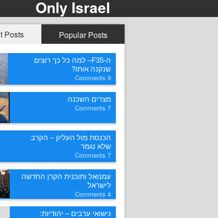
Only Israel
t Posts
Popular Posts
ה-F35– למה כל כך רוצים
שנקנה אותו?
Comments
9
מצרים השכנה
Comments
7
הכנסת מול העליון – הקרב
שלא נגמר
Comments
7
עמנואל ותוכנית הקרן החדשה
לישראל
Comments
4
נישואי ערבים – יהודיות: