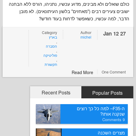
אלים ולא מבינים, מדוע עכשיו, נתניהו, הורס ללא הבחנה
עירים רבים ("מאחזים" בלשון העיתונאים). לא מובן
למה עכשיו, כשאפשר לדחות בעוד חודש
Category
Author
בארץ
michel
,
הסברה
,
פוליטיקה
,
תקשורת
Read More
One Co
Recent Posts
Popular P
ה-F35– למה כל כך רוצים
ה אותו
ם השכנה