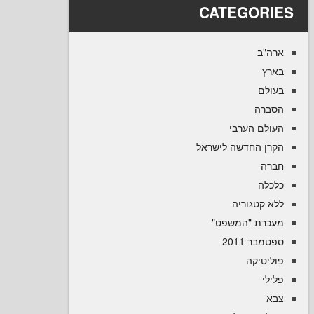
CATEGOR
ב
ם
ה
ם הערבי
 החדשה לישראל
ה
קטגוריה
רת "המשפט
 2011
טיקה