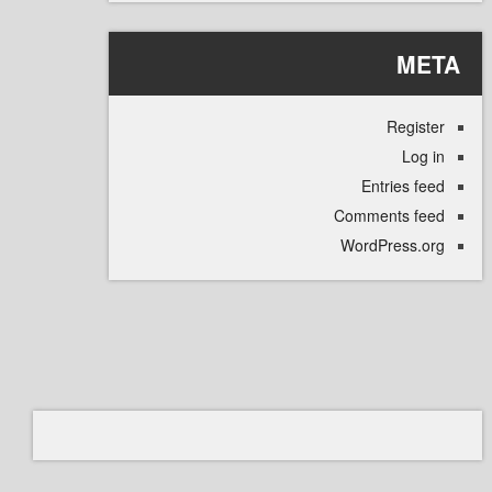
M
Regi
L
Entries
Comments 
WordPress