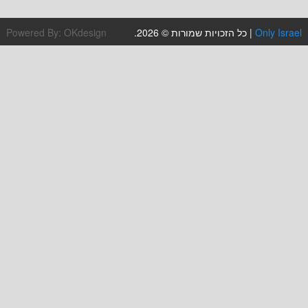
Powered By:
OKdesign
| כל הזכויות שמורות © 2026.
O