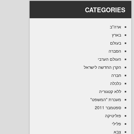
CATEGOR
ב
ם
ה
ם הערבי
 החדשה לישראל
ה
קטגוריה
רת "המשפט
 2011
טיקה