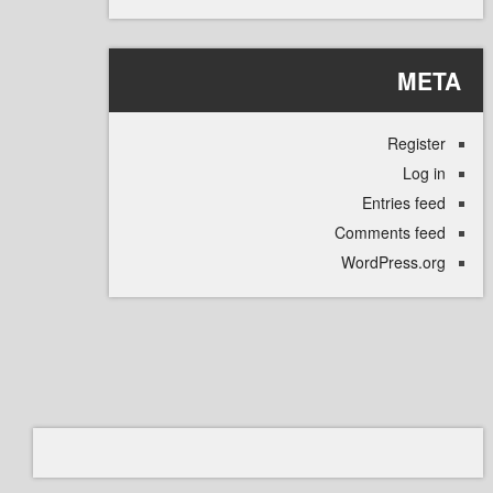
M
Regi
L
Entries
Comments 
WordPress