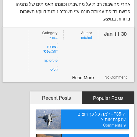
חשבות רבות על מחשבתו וכוונתו האמיתים של נתניהו
יפת עמותת חוננו ע"י השב"כ נותנת דווקא תשובות
 בנושא
Category
Author
בארץ
michel
,
מעכרת
"המשפט"
,
פוליטיקה
,
פלילי
Read More
No Co
Recent Posts
Popular P
ה-F35– למה כל כך רוצים
ה אותו