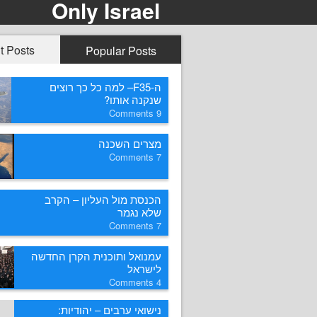
Only Israel
t Posts
Popular Posts
ה-F35– למה כל כך רוצים
שנקנה אותו?
Comments
9
מצרים השכנה
Comments
7
הכנסת מול העליון – הקרב
שלא נגמר
Comments
7
עמנואל ותוכנית הקרן החדשה
לישראל
Comments
4
נישואי ערבים – יהודיות: