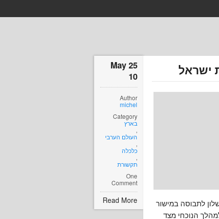
25 May
 ישראל
10
Author
michel
Category
בארץ
,
העולם הערבי
,
כלכלה
,
תקשורת
One
Comment
Read More
לון לתבוסה במישור
למהלך הנוכחי מצד