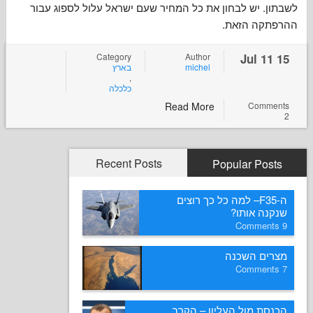
 יש לבחון את כל המחיר שעם ישראל עלול לספוג עבור
קה הזאת
Category
Author
בארץ
michel
,
כלכלה
Read More
Com
Recent Posts
Popular P
ה-F35– למה כל כך רוצים
ה אותו
ם השכנה
 מול העליון – הקרב