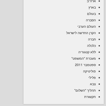
ב
ם
ה
ם הערבי
 החדשה לישראל
ה
קטגוריה
רת "המשפט
 2011
טיקה
יך "השלום
רת