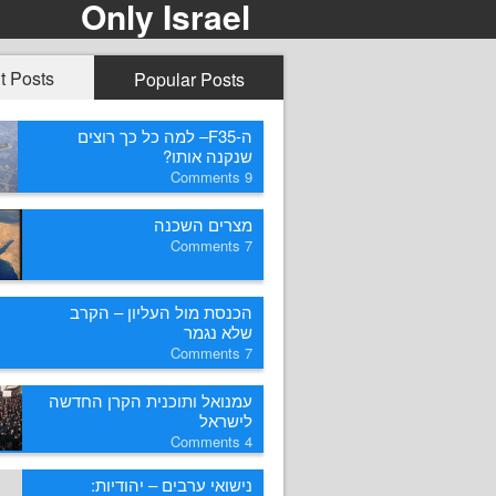
Only Israel
t Posts
Popular Posts
ה-F35– למה כל כך רוצים
שנקנה אותו?
Comments
9
מצרים השכנה
Comments
7
הכנסת מול העליון – הקרב
שלא נגמר
Comments
7
עמנואל ותוכנית הקרן החדשה
לישראל
Comments
4
נישואי ערבים – יהודיות: