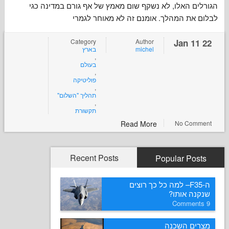
 האלו, לא נשקף שום מאמץ של אף גורם במדינה כגי
ת המהלך. אומנם זה לא מאוחר לגמרי
Category
Author
בארץ
michel
,
בעולם
,
פוליטיקה
,
תהליך "השלום"
,
תקשורת
Read More
No Co
Recent Posts
Popular P
ה-F35– למה כל כך רוצים
ה אותו
ם השכנה