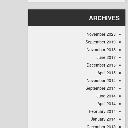
ARCHI
November 
September 
November 
June 
December 
April
November 
September 
June 
April
February 
January 
December 