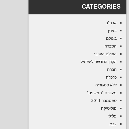
CATEGOR
ב
ם
ה
ם הערבי
 החדשה לישראל
ה
קטגוריה
רת "המשפט
 2011
טיקה