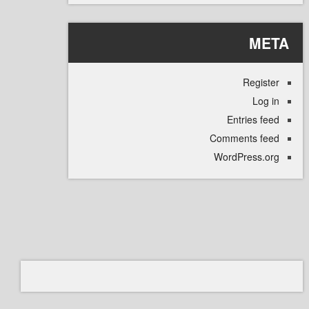
M
Regi
L
Entries
Comments 
WordPress