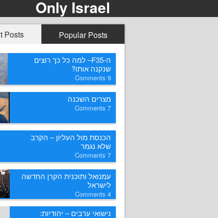
Only Israel
t Posts
Popular Posts
ה-F35– למה כל כך רוצים
שנקנה אותו?
Comments
9
מצרים השכנה
Comments
7
הכנסת מול העליון – הקרב
שלא נגמר
Comments
7
עמנואל ותוכנית הקרן החדשה
לישראל
Comments
4
נישואי ערבים – יהודיות: