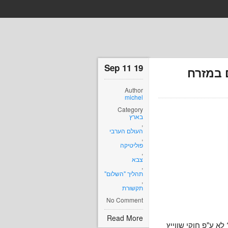
19 Sep 11
 במזרח
Author
michel
Category
בארץ
,
העולם הערבי
,
פוליטיקה
,
צבא
,
תהליך "השלום"
,
תקשורת
No Comment
Read More
א ע"פ חוקי שווייץ