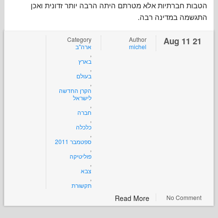
ברתיות אלא מטרתם היתה הרבה יותר זדונית ואכן
ה במדינה רבה
Category
Author
ארה"ב
michel
,
בארץ
,
בעולם
,
הקרן החדשה
לישראל
,
חברה
,
כלכלה
,
ספטמבר 2011
,
פוליטיקה
,
צבא
,
תקשורת
Read More
No Co