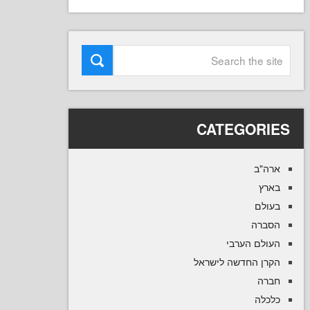
CATEGOR
ב
ם
ה
ם הערבי
 החדשה לישראל
ה