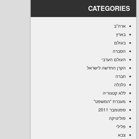
CATEGOR
ב
ם
ה
ם הערבי
 החדשה לישראל
ה
קטגוריה
רת "המשפט
 2011
טיקה