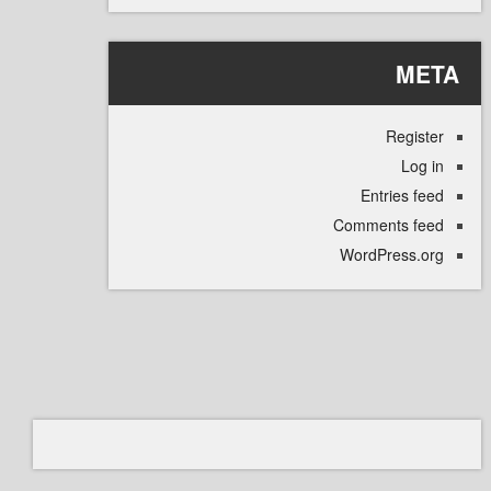
M
Regi
L
Entries
Comments 
WordPress