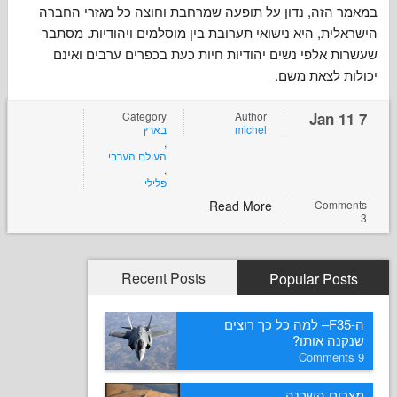
זה, נדון על תופעה שמרחבת וחוצה כל מגזרי החברה
ת, היא נישואי תערובת בין מוסלמים ויהודיות. מסתבר
אלפי נשים יהודיות חיות כעת בכפרים ערבים ואינם
 לצאת משם
Category
Author
בארץ
michel
,
העולם הערבי
,
פלילי
Read More
Com
Recent Posts
Popular P
ה-F35– למה כל כך רוצים
ה אותו
ם השכנה