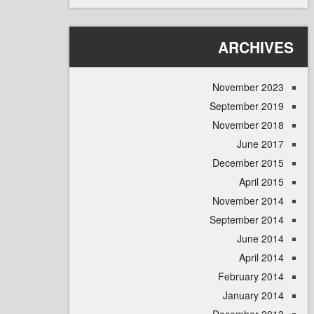
ARCHI
November 
September 
November 
June 
December 
April
November 
September 
June 
April
February 
January 