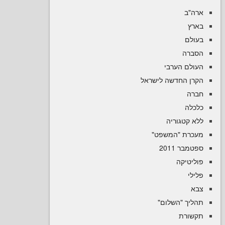
ב
ם
ה
ם הערבי
 החדשה לישראל
ה
קטגוריה
רת "המשפט
 2011
טיקה
יך "השלום
רת