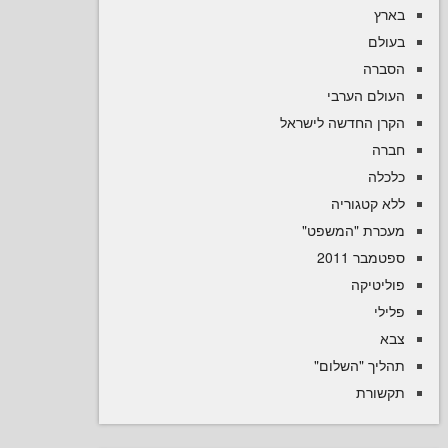
ם
ה
ם הערבי
 החדשה לישראל
ה
קטגוריה
רת "המשפט
 2011
טיקה
יך "השלום
רת