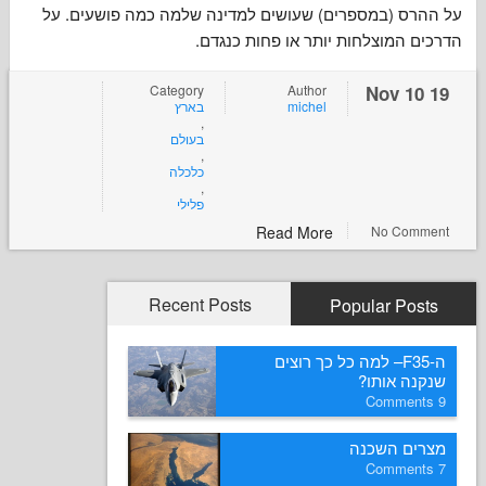
 (במספרים) שעושים למדינה שלמה כמה פושעים. על
 המוצלחות יותר או פחות כנגדם
Category
Author
בארץ
michel
,
בעולם
,
כלכלה
,
פלילי
Read More
No Co
Recent Posts
Popular P
ה-F35– למה כל כך רוצים
ה אותו
ם השכנה