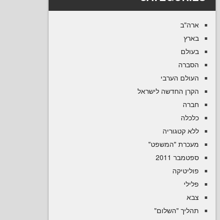
ב
ם
ה
ם הערבי
 החדשה לישראל
ה
קטגוריה
רת "המשפט
 2011
טיקה
יך "השלום