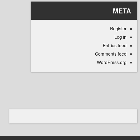
M
Regi
L
Entries
Comments 
WordPress