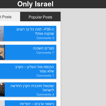
Only Israel
t Posts
Popular Posts
ה-F35– למה כל כך רוצים
שנקנה אותו?
Comments
9
מצרים השכנה
Comments
7
הכנסת מול העליון – הקרב
שלא נגמר
Comments
7
עמנואל ותוכנית הקרן החדשה
לישראל
Comments
4
נישואי ערבים – יהודיות: