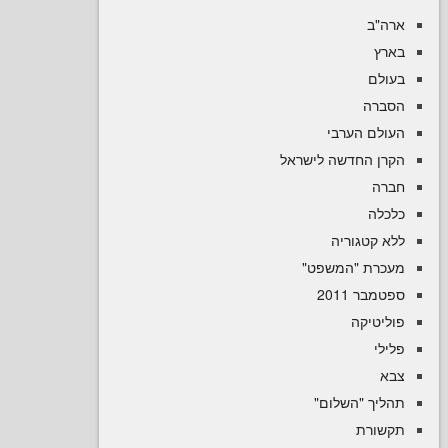
ב
ם
ה
ם הערבי
 החדשה לישראל
ה
קטגוריה
רת "המשפט
 2011
טיקה
יך "השלום
רת